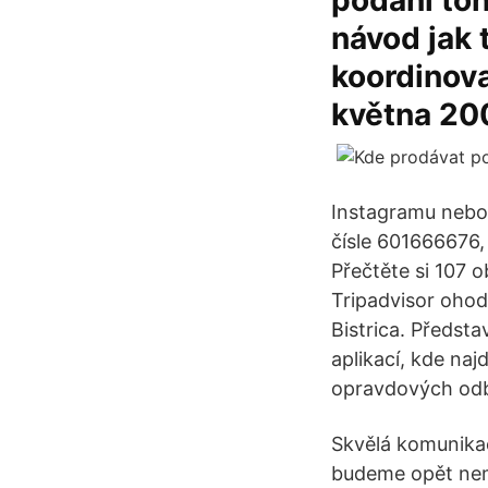
podání toh
návod jak 
koordinovat
května 200
Instagramu nebo 
čísle 601666676, 
Přečtěte si 107 o
Tripadvisor ohod
Bistrica. Předst
aplikací, kde naj
opravdových odb
Skvělá komunikac
budeme opět nem