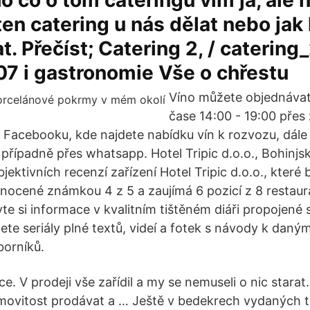
o co o tom cateringu vím já, ale n
ten catering u nás dělat nebo jak
. Přečíst; Catering 2, / catering_
7 i gastronomie Vše o chřestu
Víno můžete objednávat
čase 14:00 - 19:00 přes
Facebooku, kde najdete nabídku vín k rozvozu, dále 
případně přes whatsapp. Hotel Tripic d.o.o., Bohinjsk
bjektivních recenzí zařízení Hotel Tripic d.o.o., které
nocené známkou 4 z 5 a zaujímá 6 pozicí z 8 restaur
avte si informace v kvalitním tištěném diáři propojen
dete seriály plné textů, videí a fotek s návody k da
orníků.
e. V prodeji vše zařídil a my se nemuseli o nic stara
ovitost prodávat a … Ještě v bedekrech vydaných t