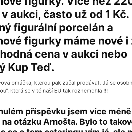
nové figurky. Více než 22
v aukci, často už od 1 Kč.
ný figurální porcelán a
nové figurky máme nové i 
ýhodná cena v aukci nebo
ý Kup Teď.
icová omáčka, kterou pak začal prodávat. Já se osob
tou“, která se v té naší EU tak roznemohla !!!
ulém příspěvku jsem více méně
na otázku Arnošta. Bylo to takov