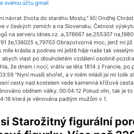
ke svému účtu gmail
ní návrat života do starého Mostu," líčí Ondřej Chrást
ve v českých zemích a na Slovensku. Četnost výskytu
gů na serveru idnes.cz. a,378667 se,255307 na,1980
791 že,138025 s,79703 Obrazotvorná moc, jenž mi již 
k míle krásila a podnes mi ještě háje naše tak veselým
 abych vlast po dlouholetém vzdálení osobně pozdrav
la, že dnem i nocí, vrátiv se léta 1814 z Francie, po p
03:59 "Nyní musíš shořet, a v mém mládí jsi mi tolik 
esní cesty nad kostelem vede kamenná křížová cesta
věnováno obětem války. 00:04:12 Pokud vím, tak je to 
04:16 která je věnována padlým mužům v 1.
si Starožitný figurální po