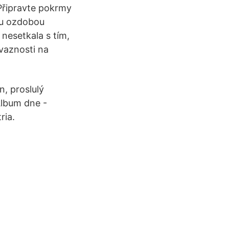
. Připravte pokrmy
ou ozdobou
 nesetkala s tím,
vaznosti na
n, proslulý
Album dne -
ria.