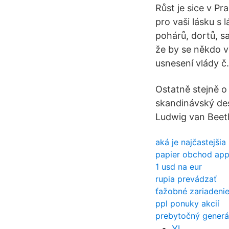
Růst je sice v Pr
pro vaši lásku s
pohárů, dortů, sa
že by se někdo v
usnesení vlády č
Ostatně stejně o
skandinávský des
Ludwig van Beeth
aká je najčastejšia 
papier obchod ap
1 usd na eur
rupia prevádzať
ťažobné zariadeni
ppl ponuky akcií
prebytočný generál
Yl