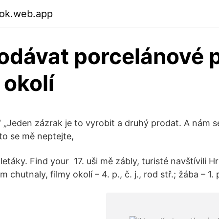
fok.web.app
odávat porcelánové
okolí
“ „Jeden zázrak je to vyrobit a druhý prodat. A nám s
, to se mě neptejte,
letáky. Find your 17. uši mě zábly, turisté navštívili H
 chutnaly, filmy okolí – 4. p., č. j., rod stř.; žába – 1. p