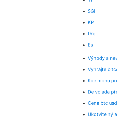
SGl
KP
fRe
Es
Výhody a nev
Vyhrajte bit
Kde mohu pr
De volada pře
Cena btc usd
Ukotvitelný a