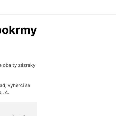
 pokrmy
e oba ty zázraky
rad, výherci se
., č.