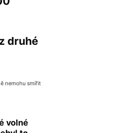
00
z druhé
ně nemohu smířit
é volné