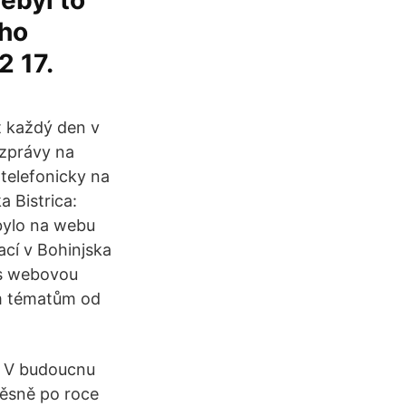
ebyl to
 ho
2 17.
 každý den v
 zprávy na
telefonicky na
a Bistrica:
 bylo na webu
ací v Bohinjska
é s webovou
ným tématům od
t. V budoucnu
ěsně po roce