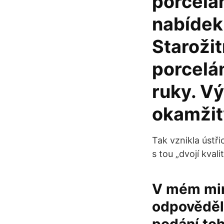
porcelá
nabídek 
Starožit
porcelá
ruky. V
okamžit
Tak vznikla ústř
s tou „dvojí kvali
V mém min
odpověděl 