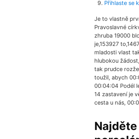
Přihlaste se 
Je to vlastně prv
Pravoslavné círk
zhruba 19000 blo
je,153927 to,146
mladosti vlast ta
hlubokou žádost,
tak prudce rozžeh
toužil, abych 00:
00:04:04 Podél l
14 zastavení je 
cesta u nás, 00:
Najděte 