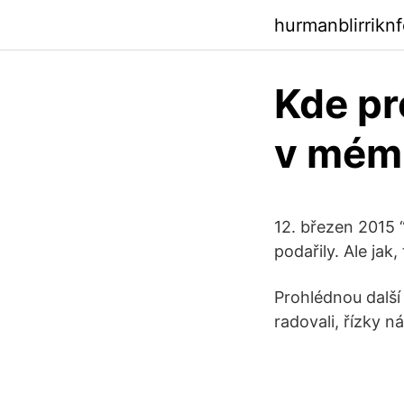
hurmanblirrikn
Kde pr
v mém 
12. březen 2015 
podařily. Ale jak
Prohlédnou další 
radovali, řízky nám