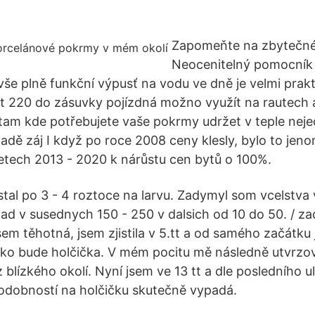
Zapomeňte na zbytečné 
Neocenitelný pomocník 
še plně funkční výpusť na vodu ve dně je velmi prakt
 220 do zásuvky pojízdná možno využít na rautech a
am kde potřebujete vaše pokrmy udržet v teple neje
ípadě záj I když po roce 2008 ceny klesly, bylo to jen
letech 2013 - 2020 k nárůstu cen bytů o 100%.
tal po 3 - 4 roztoce na larvu. Zadymyl som vcelstva v
pad v susednych 150 - 250 v dalsich od 10 do 50. / z
sem těhotná, jsem zjistila v 5.tt a od samého začátku j
ko bude holčička. V mém pocitu mě následně utvrzova
 z blízkého okolí. Nyní jsem ve 13 tt a dle posledního u
odobností na holčičku skutečně vypadá.