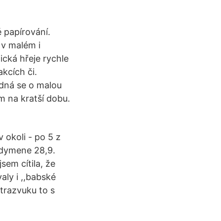
papírování.
v malém i
ická hřeje rychle
kcích či.
dná se o malou
om na kratší dobu.
 okoli - po 5 z
adymene 28,9.
sem cítila, že
ly i ,,babské
ltrazvuku to s