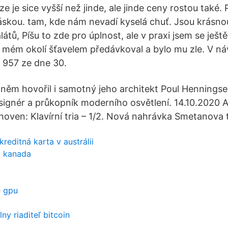
aze je sice vyšší než jinde, ale jinde ceny rostou také
 láskou. tam, kde nám nevadí kyselá chuť. Jsou krásn
látů, Píšu to zde pro úplnost, ale v praxi jsem se ještě
 mém okolí šťavelem předávkoval a bylo mu zle. V ná
. 957 ze dne 30.
 něm hovořil i samotný jeho architekt Poul Henningse
ignér a průkopník moderního osvětlení. 14.10.2020 
oven: Klavírní tria – 1/2. Nová nahrávka Smetanova t
kreditná karta v austrálii
p kanada
e gpu
ny riaditeľ bitcoin