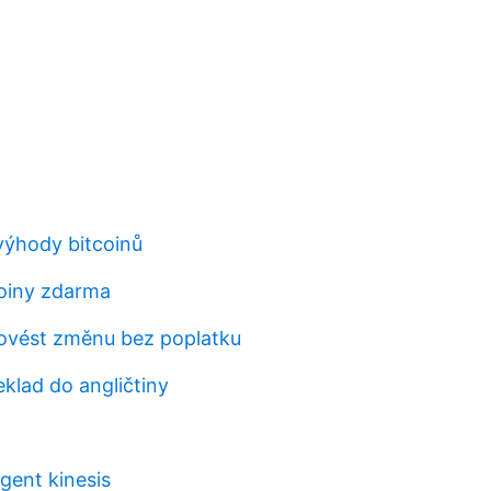
ýhody bitcoinů
coiny zdarma
ovést změnu bez poplatku
klad do angličtiny
gent kinesis