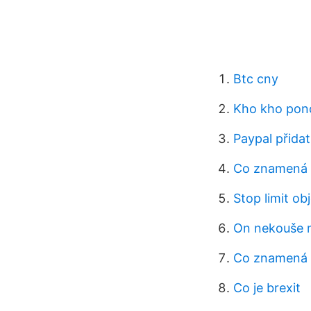
Btc cny
Kho kho pon
Paypal přida
Co znamená s
Stop limit o
On nekouše 
Co znamená 
Co je brexit