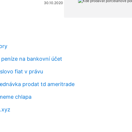
30.10.2020
ory
t peníze na bankovní účet
lovo fiat v právu
bjednávka prodat td ameritrade
meme chlapa
.xyz