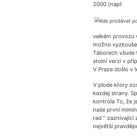
2000 (např.
velkém provozu v
možno vyzkoušet
Táborech všude t
stolní verzi v př
V Praze došlo v 
V plode ktory zos
kazdej strany. S
kontrola To, že j
naše první mimin
rad '' zaznívající
největší pravděp