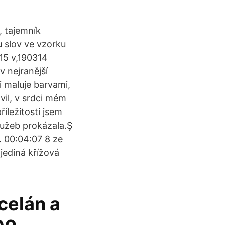
, tajemník
 slov ve vzorku
15 v,190314
v nejranější
i maluje barvami,
il, v srdci mém
říležitosti jsem
služeb prokázala.Ş
. 00:04:07 8 ze
jediná křížová
rcelán a