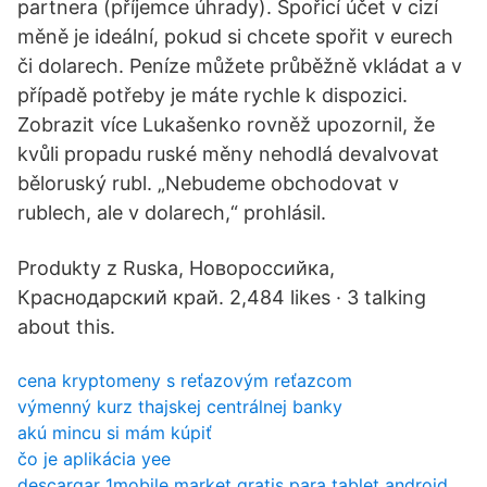
partnera (příjemce úhrady). Spořicí účet v cizí
měně je ideální, pokud si chcete spořit v eurech
či dolarech. Peníze můžete průběžně vkládat a v
případě potřeby je máte rychle k dispozici.
Zobrazit více Lukašenko rovněž upozornil, že
kvůli propadu ruské měny nehodlá devalvovat
běloruský rubl. „Nebudeme obchodovat v
rublech, ale v dolarech,“ prohlásil.
Produkty z Ruska, Новороссийка,
Краснодарский край. 2,484 likes · 3 talking
about this.
cena kryptomeny s reťazovým reťazcom
výmenný kurz thajskej centrálnej banky
akú mincu si mám kúpiť
čo je aplikácia yee
descargar 1mobile market gratis para tablet android