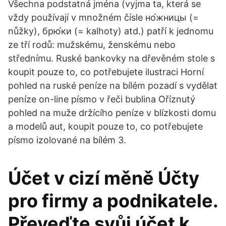
Všechna podstatná jména (vyjma ta, která se
vždy používají v množném čísle но́жницы (=
nůžky), брю́ки (= kalhoty) atd.) patří k jednomu
ze tří rodů: mužskému, ženskému nebo
střednímu. Ruské bankovky na dřevěném stole s
koupit pouze to, co potřebujete ilustraci Horní
pohled na ruské peníze na bílém pozadí s vydělat
peníze on-line písmo v řeči bublina Oříznutý
pohled na muže držícího peníze v blízkosti domu
a modelů aut, koupit pouze to, co potřebujete
písmo izolované na bílém 3.
Účet v cizí měně Účty
pro firmy a podnikatele.
Převeďte svůj účet k