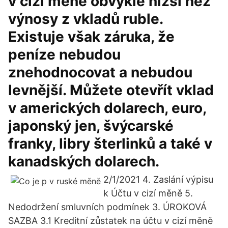
v cizí měně obvykle nižší než
výnosy z vkladů ruble.
Existuje však záruka, že
peníze nebudou
znehodnocovat a nebudou
levnější. Můžete otevřít vklad
v amerických dolarech, euro,
japonský jen, švýcarské
franky, libry šterlinků a také v
kanadských dolarech.
2/1/2021 4. Zaslání výpisu
k Účtu v cizí měně 5.
Nedodržení smluvních podmínek 3. ÚROKOVÁ
SAZBA 3.1 Kreditní zůstatek na účtu v cizí měně