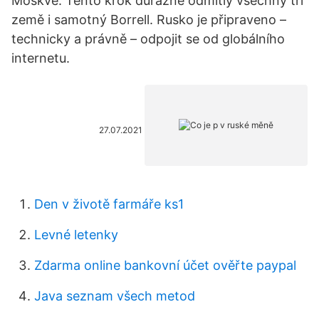
Moskvě. Tento krok důrazně odmítly všechny tři
země i samotný Borrell. Rusko je připraveno –
technicky a právně – odpojit se od globálního
internetu.
27.07.2021
Den v životě farmáře ks1
Levné letenky
Zdarma online bankovní účet ověřte paypal
Java seznam všech metod