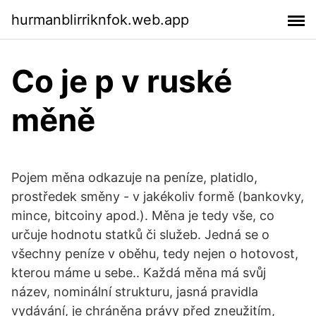
hurmanblirriknfok.web.app
Co je p v ruské
měně
Pojem měna odkazuje na peníze, platidlo,
prostředek směny - v jakékoliv formě (bankovky,
mince, bitcoiny apod.). Měna je tedy vše, co
určuje hodnotu statků či služeb. Jedná se o
všechny peníze v oběhu, tedy nejen o hotovost,
kterou máme u sebe.. Každá měna má svůj
název, nominální strukturu, jasná pravidla
vydávání, je chráněna právy před zneužitím,