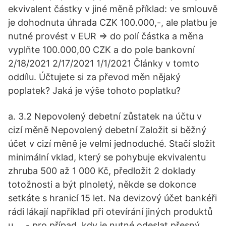
ekvivalent částky v jiné měně příklad: ve smlouvě
je dohodnuta úhrada CZK 100.000,-, ale platbu je
nutné provést v EUR => do polí částka a měna
vyplňte 100.000,00 CZK a do pole bankovní
2/18/2021 2/17/2021 1/1/2021 Články v tomto
oddílu. Účtujete si za převod měn nějaký
poplatek? Jaká je výše tohoto poplatku?
a. 3.2 Nepovolený debetní zůstatek na účtu v
cizí měně Nepovolený debetní Založit si běžný
účet v cizí měně je velmi jednoduché. Stačí složit
minimální vklad, který se pohybuje ekvivalentu
zhruba 500 až 1 000 Kč, předložit 2 doklady
totožnosti a být plnoletý, někde se dokonce
setkáte s hranicí 15 let. Na devizový účet bankéři
rádi lákají například při otevírání jiných produktů
u … - pro případ, kdy je nutné odeslat přesný