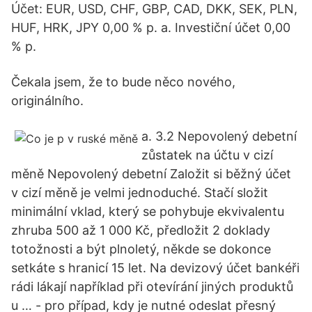
Účet: EUR, USD, CHF, GBP, CAD, DKK, SEK, PLN,
HUF, HRK, JPY 0,00 % p. a. Investiční účet 0,00
% p.
Čekala jsem, že to bude něco nového,
originálního.
a. 3.2 Nepovolený debetní
zůstatek na účtu v cizí
měně Nepovolený debetní Založit si běžný účet
v cizí měně je velmi jednoduché. Stačí složit
minimální vklad, který se pohybuje ekvivalentu
zhruba 500 až 1 000 Kč, předložit 2 doklady
totožnosti a být plnoletý, někde se dokonce
setkáte s hranicí 15 let. Na devizový účet bankéři
rádi lákají například při otevírání jiných produktů
u … - pro případ, kdy je nutné odeslat přesný