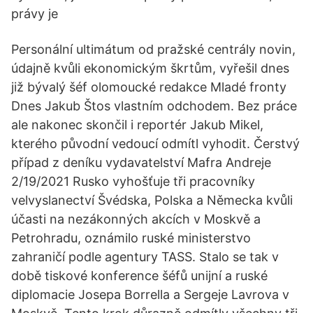
právy je
Personální ultimátum od pražské centrály novin,
údajně kvůli ekonomickým škrtům, vyřešil dnes
již bývalý šéf olomoucké redakce Mladé fronty
Dnes Jakub Štos vlastním odchodem. Bez práce
ale nakonec skončil i reportér Jakub Mikel,
kterého původní vedoucí odmítl vyhodit. Čerstvý
případ z deníku vydavatelství Mafra Andreje
2/19/2021 Rusko vyhošťuje tři pracovníky
velvyslanectví Švédska, Polska a Německa kvůli
účasti na nezákonných akcích v Moskvě a
Petrohradu, oznámilo ruské ministerstvo
zahraničí podle agentury TASS. Stalo se tak v
době tiskové konference šéfů unijní a ruské
diplomacie Josepa Borrella a Sergeje Lavrova v