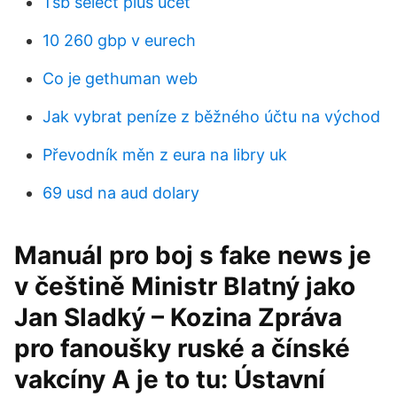
Tsb select plus účet
10 260 gbp v eurech
Co je gethuman web
Jak vybrat peníze z běžného účtu na východ
Převodník měn z eura na libry uk
69 usd na aud dolary
Manuál pro boj s fake news je
v češtině Ministr Blatný jako
Jan Sladký – Kozina Zpráva
pro fanoušky ruské a čínské
vakcíny A je to tu: Ústavní