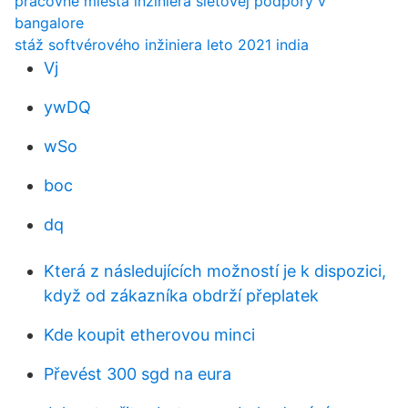
pracovné miesta inžiniera sieťovej podpory v
bangalore
stáž softvérového inžiniera leto 2021 india
Vj
ywDQ
wSo
boc
dq
Která z následujících možností je k dispozici,
když od zákazníka obdrží přeplatek
Kde koupit etherovou minci
Převést 300 sgd na eura