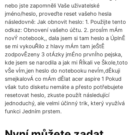
nebo jste zapomněli Vaše uživatelské
jméno/heslo, proveďte reset vašeho hesla
následovně: Jak obnovit heslo: 1. Použijte tento
odkaz: Obnovení vašeho účtu. 2. prosÍm mÁm
novÝ notebook,, dala jsem si tam heslo a ÚplnĚ
se mi vykouŘilo z hlavy mÁm tam jeŠtĚ
zodpovĚzeny 3 otÁzky jmÉno prvnÍho pejska,
kde jsem se narodila a jak mi ŘÍkali ve Škole,toto
vŠe vÍm,jen heslo do notebooku nevÍm,dĚkuji
smejkalovÁ co mÁm dĚlat acer aspire 1 Pokud
však tuto disketu nemáte a přesto potřebujete
resetovat heslo, zkuste použít následující
jednoduchý, ale velmi účinný trik, který využívá
funkci Jedním prstem.
Nyní můžete zadat