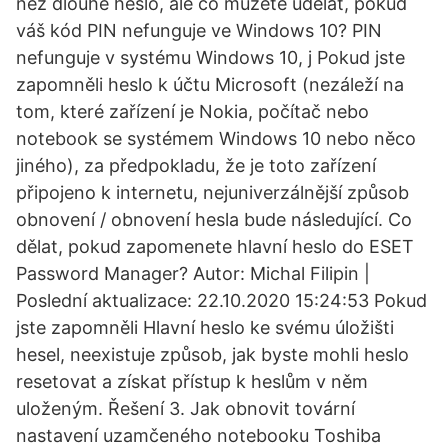
než dlouhé heslo, ale co můžete udělat, pokud
váš kód PIN nefunguje ve Windows 10? PIN
nefunguje v systému Windows 10, j Pokud jste
zapomněli heslo k účtu Microsoft (nezáleží na
tom, které zařízení je Nokia, počítač nebo
notebook se systémem Windows 10 nebo něco
jiného), za předpokladu, že je toto zařízení
připojeno k internetu, nejuniverzálnější způsob
obnovení / obnovení hesla bude následující. Co
dělat, pokud zapomenete hlavní heslo do ESET
Password Manager? Autor: Michal Filipin |
Poslední aktualizace: 22.10.2020 15:24:53 Pokud
jste zapomněli Hlavní heslo ke svému úložišti
hesel, neexistuje způsob, jak byste mohli heslo
resetovat a získat přístup k heslům v něm
uloženým. Řešení 3. Jak obnovit tovární
nastavení uzamčeného notebooku Toshiba