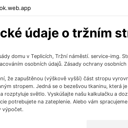
fok.web.app
ické údaje o tržním s
ády domu v Teplicích, Tržní náměstí. service-img. St
racováním osobních údajů. Zásady ochrany osobních 
ení, že zapuštěnou (výškově vyšší) část stropu vyrov
aným stropem. Jedná se o bezešvou tkaninu, která j
a rozptyluje světlo. Vyskúšajte našu kalkulačku a doz
ácie potrebujete na zateplenie. Alebo vám spracujeme
ý výpočet.