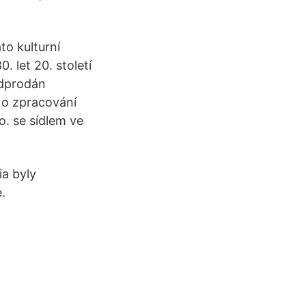
to kulturní
 let 20. století
odprodán
e o zpracování
o. se sídlem ve
ia byly
.