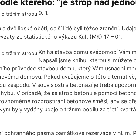
dle kterého: “je strop nad jedno
9. 1.
la dvě lidské oběti, další lidé byli těžce zraněni. Úda
vzaty ze statistického výkazu Kult (MK) 17 – 01.
Kniha stavba domu svépomocí Vám m
Napsali jsme knihu, kterou si můžete 
tního průvodce stavbou domu, který Vám usnadní mn
novému domovu. Pokud uvažujeme o této alternativě,
pu zespodu. V souvislosti s betonáží je třeba upozornit
hybu. V případě, že se strop betonuje pomocí beto
rovnoměrné rozprostírání betonové směsi, aby se př
yní byly vydány údaje o tržním podílu za třetí kvartá
ení ochranného pásma památkové rezervace v hl. m. P