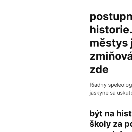
postupně
historie
městys 
zmiňová
zde
Riadny speleologi
jaskyne sa uskuto
být na his
školy za p