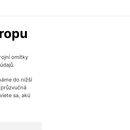
tropu
rojní omítky
údajů.
náme do nižší
e průzvučná
viete sa, akú