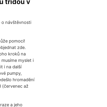
u třídou v
je o návštěvnosti
ůže pomoci!
objednat zde.
oho kroků na
 musíme myslet i
 i na další
nové pumpy,
edešlo hromadění
l (červenec až
raze a jeho