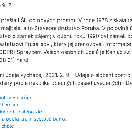
9. 7.
 přešla LŠU do nových prostor. V roce 1978 získala ta
jitele, a to Stavební družstvo Poruba. V polovině 80.
užstvo o zámek zájem; v dubnu roku 1990 byl zámek 
statisovi Prusalisovi, který jej zrenovoval. Informac
GDPR) Správcem Vašich osobních údajů je Kanlux s.r.
8 01) na ul.
ní údaje vycházejí 2021. 2. 9. · Údaje o složení portfol
edeny podle několika obecných zásad uvedených níže
atov v európe
ethereum
ky dobré alebo zlé
cia podľa krajín svetová banka
v chate