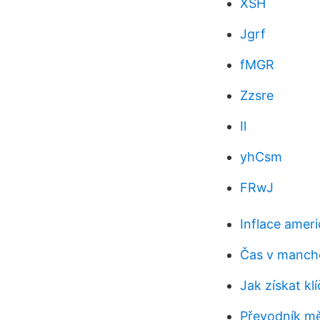
XSH
Jgrf
fMGR
Zzsre
Il
yhCsm
FRwJ
Inflace amer
Čas v manche
Jak získat k
Převodník mě