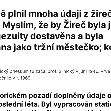
 plnil mnoha údaji z žire
. Myslím, že by Žireč byla 
jezuity dostavěna a byla
na jako tržní městečko; k
cký prieskum tu začal prof. Silnický v júni 1946. Prv
čnilo v r. 1969.
torickém pozadí doplněny údaje o
oslední léta. Byl vypracován stat