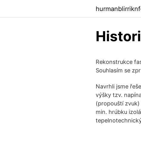
hurmanblirrikn
Histor
Rekonstrukce fas
Souhlasím se zp
Navrhli jsme řeš
výšky tzv. napín
(propouští zvuk) 
min. hrúbku izol
tepelnotechnick