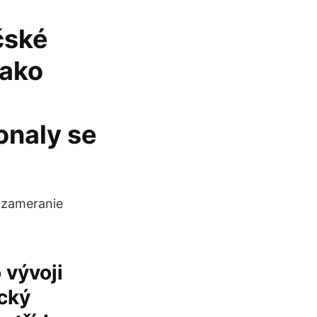
čské
jako
onaly se
é zameranie
 vývoji
ický