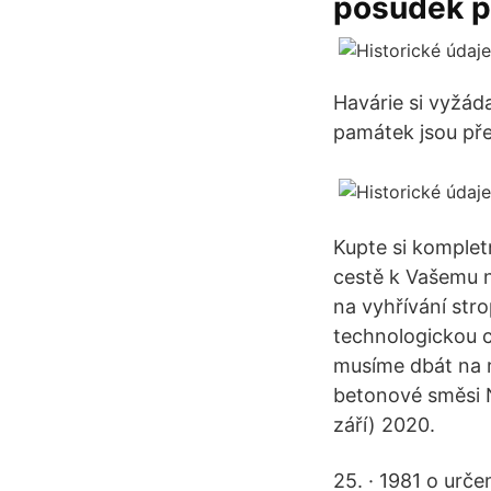
posudek po
Havárie si vyžáda
památek jsou pře
Kupte si komple
cestě k Vašemu 
na vyhřívání stro
technologickou c
musíme dbát na 
betonové směsi N
září) 2020.
25. · 1981 o urč