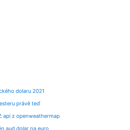
ického dolaru 2021
steru právě teď
líč api z openweathermap
n aud dolar na euro