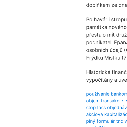
doplňkem ze dne 
Po havárii stropu
památka nového ma
přestalo mít dr
podnikateli Epana
osobních údajů (
Frýdku Místku (73
Historické finanč
vypočítány a uv
používanie bankom
objem transakcie 
stop loss objednáv
akciová kapitalizá
plný formulár tnc 