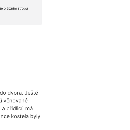
 do dvora. Ještě
jů věnované
a břidlicí, má
nce kostela byly