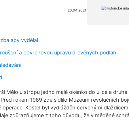
20.04.2021
zba apy vydělal
roušení a povrchovou úpravu dřevěných podlah
ledávání
d
rší Mělo u stropu jedno malé okénko do ulice a druhé
ly Před rokem 1989 zde sídlilo Muzeum revolučních bo
é operace. Kostel byl vydlážděn červenými dlaždicemi 
daje zdůrazňujeme z toho důvodu, že v měděné schrá