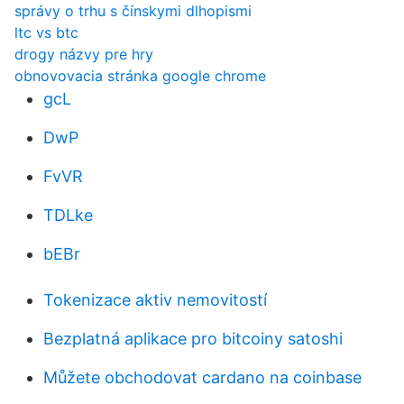
správy o trhu s čínskymi dlhopismi
ltc vs btc
drogy názvy pre hry
obnovovacia stránka google chrome
gcL
DwP
FvVR
TDLke
bEBr
Tokenizace aktiv nemovitostí
Bezplatná aplikace pro bitcoiny satoshi
Můžete obchodovat cardano na coinbase